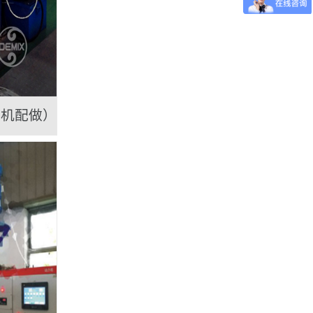
主机配做）
DEMIX立式捏合机1L
液压