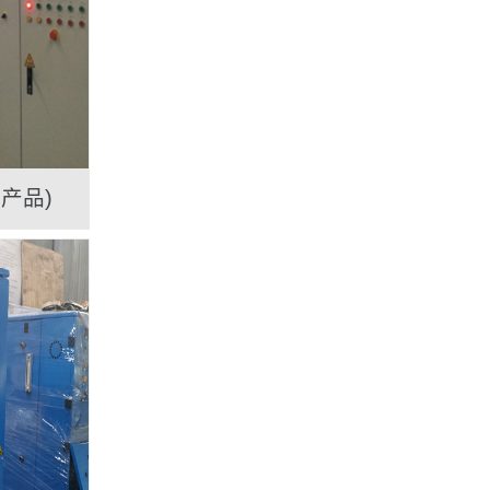
产品)
搅拌桶翻转倒料系统（按主机配做）
配套