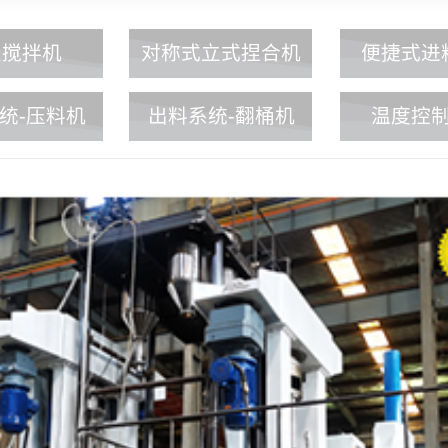
星搅拌机
对称式立式捏合机
便捷式进
统-压料机
出料系统-翻桶机
温度控