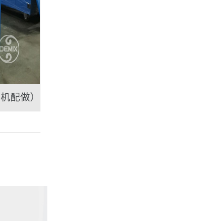
主机配做）
DEMIX行星搅拌机0.3LB