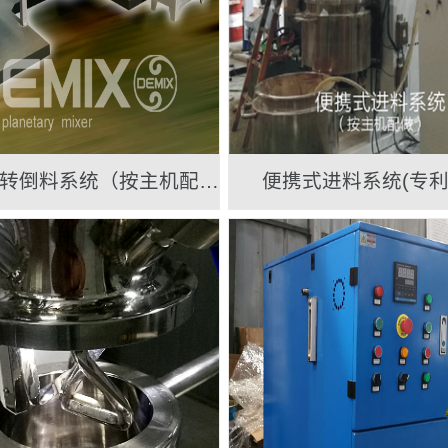
搅拌桶翻转倒料系统（按主机配做）
便携式进料系统(专利