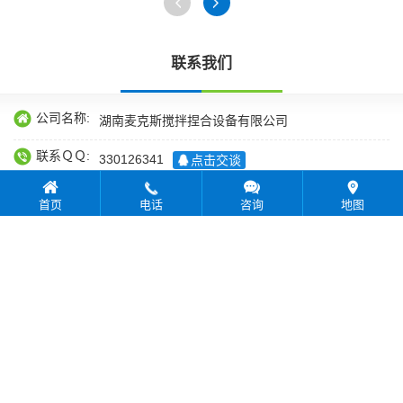
联系我们
公司名称:
湖南麦克斯搅拌捏合设备有限公司
联系ＱＱ:
330126341
点击交谈
联系邮箱:
330126341@qq.com
首页
电话
咨询
地图
联系电话:
15073239399
联系地址:
湖南省湘潭九华国家经济技术开发区示范区奔驰路七
号
返回首页
版权所有：湖南麦克斯搅拌捏合设备有限公司