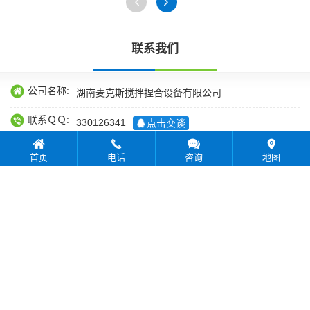
联系我们
公司名称:
湖南麦克斯搅拌捏合设备有限公司
联系ＱＱ:
330126341
点击交谈
联系邮箱:
330126341@qq.com
首页
电话
咨询
地图
联系电话:
15073239399
联系地址:
湖南省湘潭九华国家经济技术开发区示范区奔驰路七
号
返回首页
版权所有：湖南麦克斯搅拌捏合设备有限公司